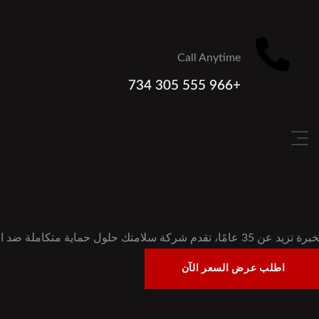
Call Anytime
+966 555 305 734
يد عن 35 عامًا، تقدم شركة سلامتك حلول حماية متكاملة ضد الحرائق — بدءًا من التوريد والتركيب وحتى الصيانة — مصممة لحماية الأرواح والممتلكات في جميع القطاعات بالمملكة العربية السعودية.
اطلب عرض السعر الآن